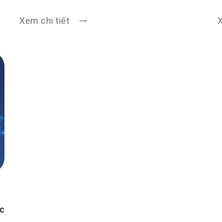
Xem chi tiết
X
c