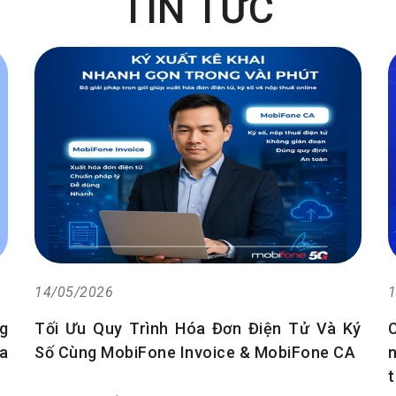
TIN TỨC
14/05/2026
1
g
Tối Ưu Quy Trình Hóa Đơn Điện Tử Và Ký
a
Số Cùng MobiFone Invoice & MobiFone CA
n
t